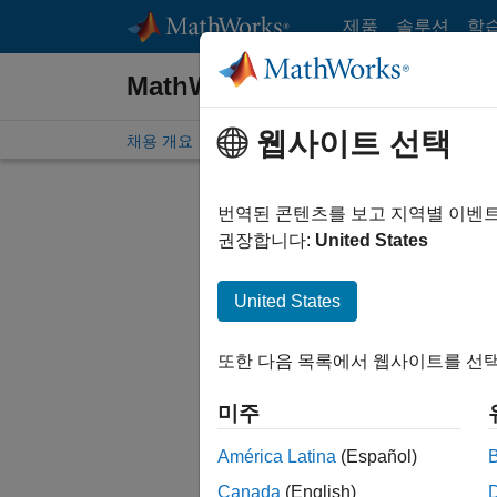
콘텐츠로 바로 가기
제품
솔루션
학
MathWorks 채용 정보
웹사이트 선택
채용 개요
채용 공고 검색
지사 위치
재학생 및 
번역된 콘텐츠를 보고 지역별 이벤
필터링 
권장합니다:
United States
United States
현재 검
검색 범
또한 다음 목록에서 웹사이트를 선택
Network
미주
모든 채
검색하십
América Latina
(Español)
Canada
(English)