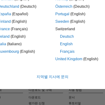
Deutschland
(Deutsch)
Österreich
(Deutsch)
España
(Español)
Portugal
(English)
Ma
inland
(English)
Sweden
(English)
France
(Français)
Switzerland
맞춤형 채용
reland
(English)
Deutsch
talia
(Italiano)
English
Luxembourg
(English)
Français
United Kingdom
(English)
지역별 지사에 문의
개
다운로드 및 구매
사용 방법
B
다운로드
문서
k
평가판 신청
튜토리얼