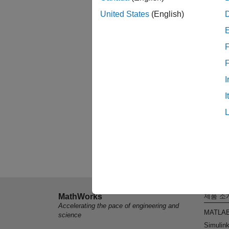
United States
(English)
F
I
I
MathWorks
제품 소
Accelerating the pace of engineering and
MATLA
science
Simulin