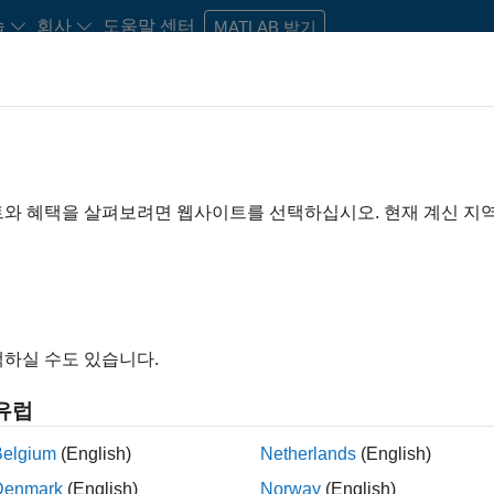
습
회사
도움말 센터
MATLAB 받기
신규 졸업생 채용
자료
채용 계정
트와 혜택을 살펴보려면 웹사이트를 선택하십시오. 현재 계신 지
기준
New Career Program (EDG)
Advanced Support
Product Develo
Quality Engineering
Release Engineering
Software Process Eng
Web Applications and Services
색 조건에 맞는 지원 가능한 포지션이 없습니다.
위를 넓히거나
모든 채용 공고를 보십시오
. 자신의 지원자격에 맞
하실 수도 있습니다.
에 가입하여 신규 채용 기회에 대한 업데이트 소식을 받을 수 있
유럽
용 공고가 번역되어 있지는 않습니다. 거주하는 지역의 모든 채용
시오.
Belgium
(English)
Netherlands
(English)
Denmark
(English)
Norway
(English)