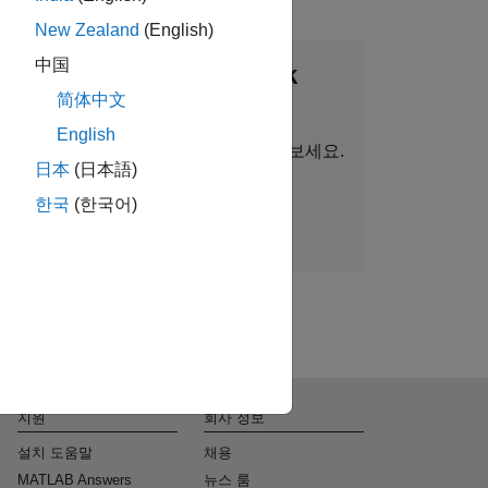
New Zealand
(English)
中国
thWorks Talent Network
简体中文
가입하기
English
 정보, 스토리, 회사 최신 소식을 받아보세요.
日本
(日本語)
한국
(한국어)
지금 가입
지원
회사 정보
설치 도움말
채용
MATLAB Answers
뉴스 룸