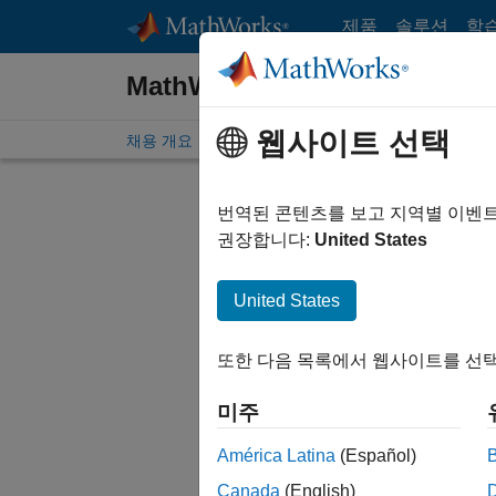
콘텐츠로 바로 가기
제품
솔루션
학
MathWorks 채용 정보
웹사이트 선택
채용 개요
채용 공고 검색
지사 위치
재학생 및 
번역된 콘텐츠를 보고 지역별 이벤
필터링 
권장합니다:
United States
United States
현재 검
검색 범
또한 다음 목록에서 웹사이트를 선택
Network
미주
모든 채
검색하십
América Latina
(Español)
Canada
(English)