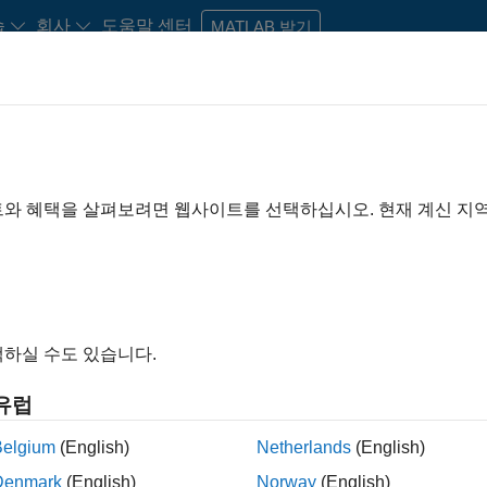
습
회사
도움말 센터
MATLAB 받기
신규 졸업생 채용
자료
채용 계정
트와 혜택을 살펴보려면 웹사이트를 선택하십시오. 현재 계신 지
기준
Business Applications and Tools
Information Technology
Product 
Software Process Engineering
Web Applications and Services
색 조건에 맞는 지원 가능한 포지션이 없습니다.
위를 넓히거나
모든 채용 공고를 보십시오
. 자신의 지원자격에 맞
하실 수도 있습니다.
에 가입하여 신규 채용 기회에 대한 업데이트 소식을 받을 수 있
유럽
용 공고가 번역되어 있지는 않습니다. 거주하는 지역의 모든 채용
시오.
Belgium
(English)
Netherlands
(English)
Denmark
(English)
Norway
(English)