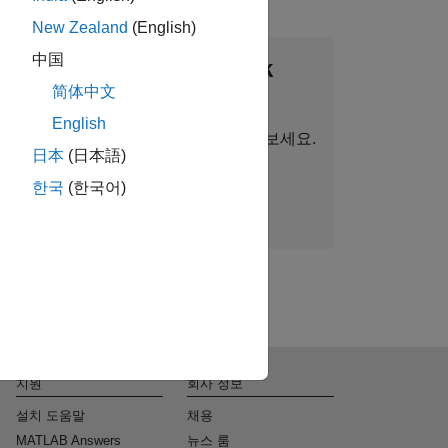
New Zealand
(English)
中国
thWorks Talent Network
简体中文
가입하기
English
 정보, 스토리, 회사 최신 소식을 받아보세요.
日本
(日本語)
한국
(한국어)
지금 가입
지원
회사 정보
설치 도움말
채용
MATLAB Answers
뉴스 룸