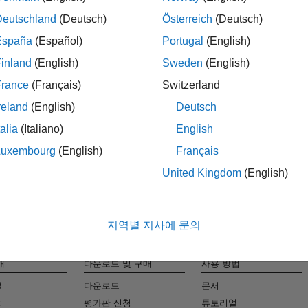
Deutschland
(Deutsch)
Österreich
(Deutsch)
España
(Español)
Portugal
(English)
Ma
inland
(English)
Sweden
(English)
France
(Français)
Switzerland
맞춤형 채용
reland
(English)
Deutsch
talia
(Italiano)
English
Luxembourg
(English)
Français
United Kingdom
(English)
지역별 지사에 문의
개
다운로드 및 구매
사용 방법
B
다운로드
문서
k
평가판 신청
튜토리얼