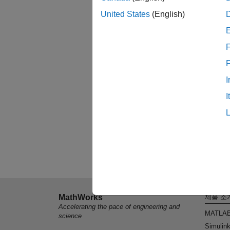
United States
(English)
F
I
I
MathWorks
제품 소
Accelerating the pace of engineering and
MATLA
science
Simulin